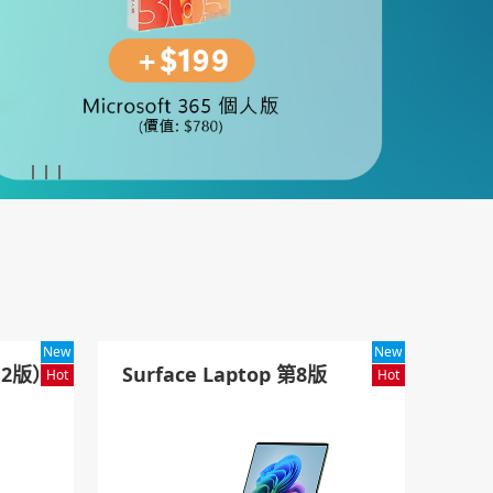
New
New
第12版）
Surface Laptop 第8版
Hot
Hot