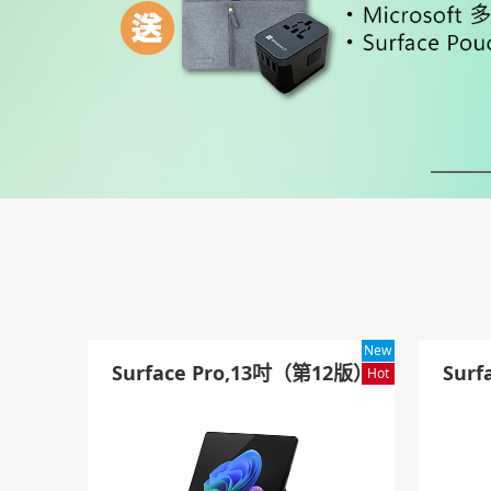
New
Surface Pro,13吋（第12版）
Sur
Hot