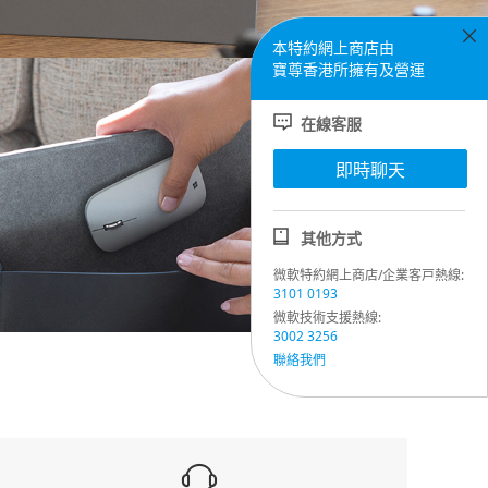
本特約網上商店由
寶尊香港所擁有及營運
在線客服
即時聊天
其他方式
微軟特約網上商店/企業客戸熱線:
3101 0193
微軟技術支援熱線:
3002 3256
聯絡我們