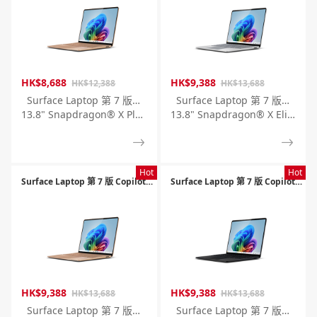
HK$8,688
HK$9,388
HK$12,388
HK$13,688
Surface Laptop 第 7 版 Copilot+ PC
Surface Laptop 第 7 版 Copilot+ PC
13.8" Snapdragon® X Plus / 512GB SSD/ 16GB RAM (沙棕色)
13.8" Snapdragon® X Elite / 512GB SSD / 16GB RAM (白金色)
Hot
Hot
Surface Laptop 第 7 版 Copilot+ PC
Surface Laptop 第 7 版 Copilot+ PC
HK$9,388
HK$9,388
HK$13,688
HK$13,688
Surface Laptop 第 7 版 Copilot+ PC
Surface Laptop 第 7 版 Copilot+ PC