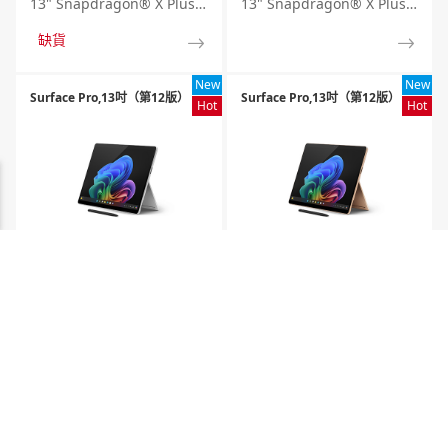
13" Snapdragon® X Plus (8 Core) / 256GB SSD/ 16GB RAM (白金色)
13" Snapdragon® X Plus (8 Core) / 512GB SSD/ 16GB RAM (白金色)
缺貨
New
New
Surface Pro,13吋（第12版）
Surface Pro,13吋（第12版）
Hot
Hot
HK$13,388
HK$13,388
Surface Pro,13吋（第12版）
Surface Pro,13吋（第12版）
Snapdragon® X2 Plus / 512GB SSD / 16GB RAM (白金色)
Snapdragon® X2 Plus / 512GB SSD / 16GB RAM (沙棕色)
New
New
Surface Pro,13吋（第12版）
Surface Pro,13吋（第12版）
Hot
Hot