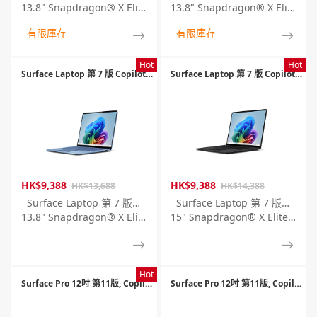
13.8" Snapdragon® X Elite / 512GB SSD / 16GB RAM (沙棕色)
13.8" Snapdragon® X Elite / 512GB SSD / 16GB RAM (黑色)
有限庫存
有限庫存
Hot
Hot
Surface Laptop 第 7 版 Copilot+ PC
Surface Laptop 第 7 版 Copilot+ PC
HK$9,388
HK$9,388
HK$13,688
HK$14,388
Surface Laptop 第 7 版 Copilot+ PC
Surface Laptop 第 7 版 Copilot+ PC
13.8" Snapdragon® X Elite / 512GB SSD / 16GB RAM (寶石藍)
15" Snapdragon® X Elite / 512GB SSD / 16GB RAM (黑色)
Hot
Surface Pro 12吋 第11版, Copilot+ PC
Surface Pro 12吋 第11版, Copilot+ PC