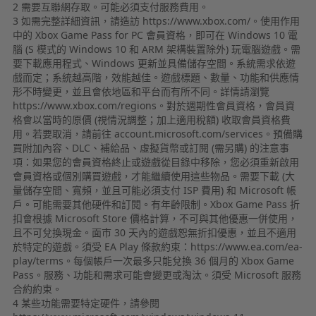
2 需要互聯網存取。可能必須支付服務費用。
3 如需完整詳細資訊，請造訪 https://www.xbox.com/。使用作用
中的 Xbox Game Pass for PC 會員資格，即可在 Windows 10 電
腦 (S 模式的 Windows 10 和 ARM 架構裝置除外) 玩電腦遊戲。需
要下載應用程式、Windows 更新並具備儲存空間。系統需求依遊
戲而定；系統越高階，效能越佳。遊戲標題、數量、功能和供應情
形不時變更，並且會依地區和平台而有所不同。詳情請瀏覽
https://www.xbox.com/regions。對於週期性會員資格，會員資
格會以當時的原價 (視情況調整；加上適用稅額) 收取會員資格費
用。若要取消，請前往 account.microsoft.com/services。預備購
買附加內容、DLC、補給品、虛擬貨幣或訂閱 (需另購) 的注意事
項：如果您的會員資格終止或遊戲從目錄中移除，您必須重新啟用
會員資格或個別購買遊戲，才能繼續使用這些物品。需要下載 (大
量儲存空間、寬頻，並且可能必須支付 ISP 費用) 和 Microsoft 帳
戶。可能需要其他硬件和訂閱。有年齡限制。Xbox Game Pass 折
扣會根據 Microsoft Store 價格計算，不可與其他優惠一併使用，
且不可兌換現金。面市 30 天內的遊戲恕無折扣優惠，並且不適用
於特定的遊戲。須受 EA Play 條款約束：https://www.ea.com/ea-
play/terms。每個帳戶一次最多只能兌換 36 個月的 Xbox Game
Pass。服務、功能和需求可能會變更或淘汰。須受 Microsoft 服務
合約約束。
4 某些功能需要特定硬件，請參閱