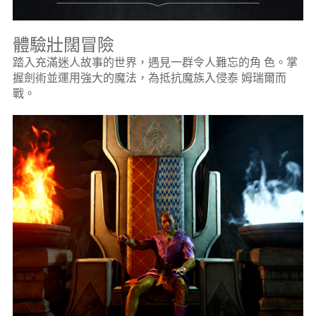
體驗壯闊冒險
踏入充滿迷人故事的世界，遇見一群令人難忘的角 色。掌
握劍術並運用強大的魔法，為抵抗魔族入侵泰 姆瑞爾而
戰。