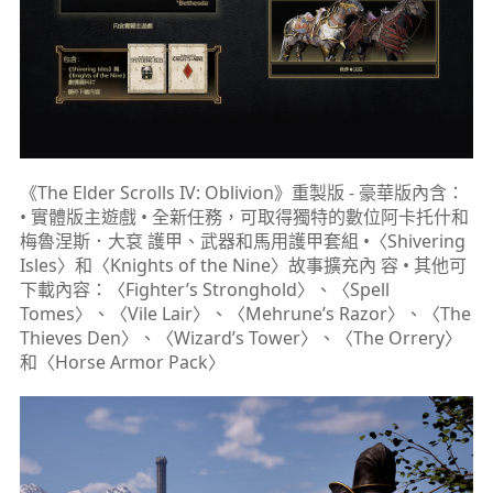
《The Elder Scrolls IV: Oblivion》重製版 - 豪華版內含：
• 實體版主遊戲 • 全新任務，可取得獨特的數位阿卡托什和
梅魯涅斯．大袞 護甲、武器和馬用護甲套組 •〈Shivering
Isles〉和〈Knights of the Nine〉故事擴充內 容 • 其他可
下載內容：〈Fighter’s Stronghold〉、〈Spell
Tomes〉、〈Vile Lair〉、〈Mehrune’s Razor〉、〈The
Thieves Den〉、〈Wizard’s Tower〉、〈The Orrery〉
和〈Horse Armor Pack〉