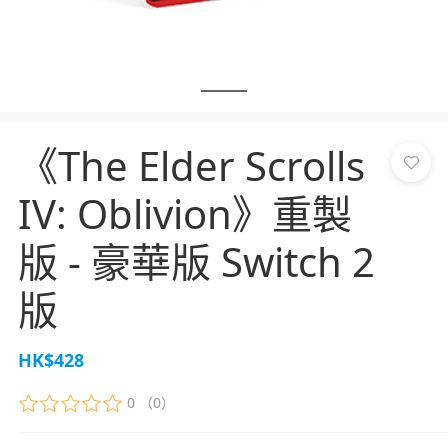
《The Elder Scrolls
IV: Oblivion》重製
版 - 豪華版 Switch 2
版
HK$428
0
（0）