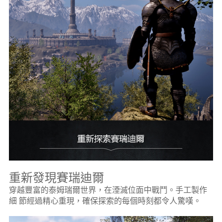
重新發現賽瑞迪爾
穿越豐富的泰姆瑞爾世界，在湮滅位面中戰鬥。手工製作
細 節經過精心重現，確保探索的每個時刻都令人驚嘆。