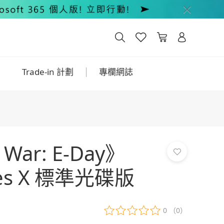
Trade-in 計劃
專欄網誌
 War: E-Day》
ies X 標準光碟版
0
（0）