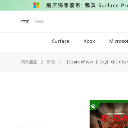
中文
ENG
Surface
Xbox
Microso
所有產品
遊戲
《Gears of War: E-Day》XBOX S