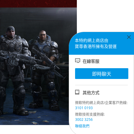
本特約網上商店由
寶尊香港所擁有及營運
在線客服
即時聊天
其他方式
微軟特約網上商店/企業客戸熱線:
3101 0193
微軟技術支援熱線:
3002 3256
聯絡我們