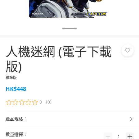
人機迷網 (電子下載
版)
標準版
HK$448
0
（0）
產品規格：
數量選擇：
1