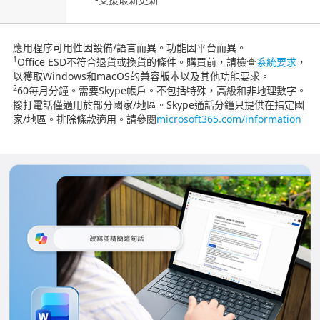
應用程序可用性因設備/語言而異。功能因平台而異。
1
Office ESD不符合退貨或換貨的條件。購買前，請檢查
系統要求
，
以獲取Windows和macOS的兼容版本以及其他功能要求。
2
60每月分鐘。需要Skype帳戶。不包括特殊，高級和非地理數字。
撥打電話僅適用於部分國家/地區。Skype通話分鐘只提供在指定國
家/地區。排除條款適用。請參閱
microsoft365.com/information