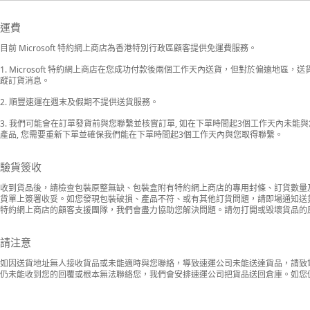
運費
目前 Microsoft 特約網上商店為香港特別行政區顧客提供免運費服務。
1. Microsoft 特約網上商店在您成功付款後兩個工作天內送貨，但對於偏遠地
蹤訂貨消息。
2. 順豐速運在週末及假期不提供送貨服務。
3. 我們可能會在訂單發貨前與您聯繫並核實訂單, 如在下單時間起3個工作天內未能與
產品, 您需要重新下單並確保我們能在下單時間起3個工作天內與您取得聯繫。
驗貨簽收
收到貨品後，請檢查包裝原整無缺、包裝盒附有特約網上商店的專用封條、訂貨數量
貨單上簽署收妥。如您發現包裝破損、產品不符、或有其他訂貨問題，請即場通知送貨人員
特約網上商店的顧客支援團隊，我們會盡力協助您解決問題。請勿打開或毁壞貨品的
請注意
如因送貨地址無人接收貨品或未能適時與您聯絡，導致速運公司未能送達貨品，請致
仍未能收到您的回覆或根本無法聯絡您，我們會安排速運公司把貨品送回倉庫。如您