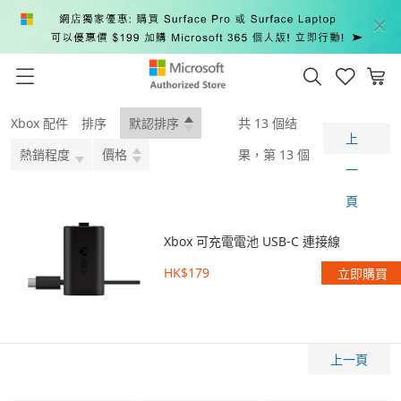
Xbox 配件
排序
默認排序
共 13 個结
上
熱銷程度
價格
果，第 13 個
一
頁
Xbox 可充電電池 USB-C 連接線
HK$179
立即購買
上一頁