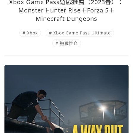
Xbox Game Pass遊戲推薦（2023春）：
Monster Hunter Rise＋Forza 5＋
Minecraft Dungeons
# Xbox
# Xbox Game Pass Ultimate
# 遊戲推介