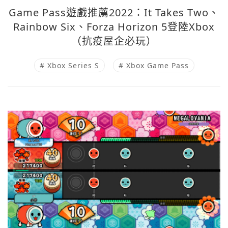
Game Pass遊戲推薦2022：It Takes Two、
Rainbow Six、Forza Horizon 5登陸Xbox
（抗疫屋企必玩）
# Xbox Series S
# Xbox Game Pass