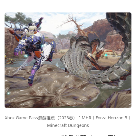
Xbox Game Pass遊戲推薦（2023春）：MHR＋Forza Horizon 5＋
Minecraft Dungeons