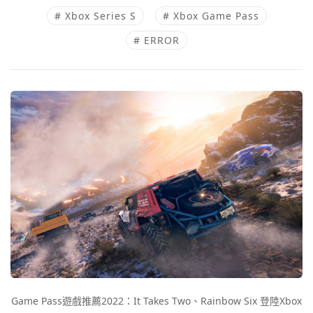
# Xbox Series S
# Xbox Game Pass
# ERROR
Game Pass遊戲推薦2022：It Takes Two、Rainbow Six 登陸Xbox